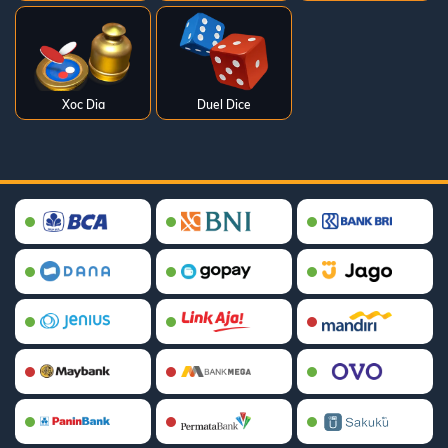
Xoc Dia
Duel Dice