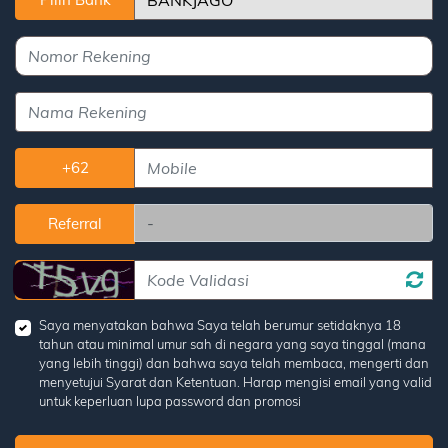
Referral
Promosi
+62
Hubungi
Kami
Referral
Download
026 ©
OTOGEL
l right
Saya menyatakan bahwa Saya telah berumur setidaknya 18
eserved
tahun atau minimal umur sah di negara yang saya tinggal (mana
yang lebih tinggi) dan bahwa saya telah membaca, mengerti dan
menyetujui Syarat dan Ketentuan. Harap mengisi email yang valid
untuk keperluan lupa password dan promosi