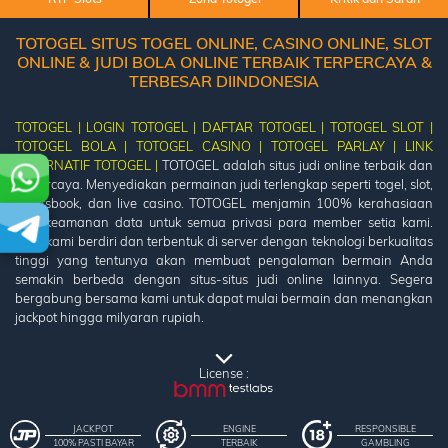
TOTOGEL SITUS TOGEL ONLINE, CASINO ONLINE, SLOT
ONLINE & JUDI BOLA ONLINE TERBAIK TERPERCAYA &
TERBESAR DIINDONESIA
TOTOGEL |
LOGIN TOTOGEL |
DAFTAR TOTOGEL |
TOTOGEL SLOT |
TOTOGEL BOLA |
TOTOGEL CASINO |
TOTOGEL PARLAY |
LINK
ALTERNATIF TOTOGEL |
TOTOGEL adalah situs judi online terbaik dan
terpercaya. Menyediakan permainan judi terlengkap seperti togel, slot,
sportsbook, dan live casino. TOTOGEL menjamin 100% kerahasiaan
dan keamanan data untuk semua privasi para member setia kami.
Situs kami berdiri dan terbentuk di server dengan teknologi berkualitas
tinggi yang tentunya akan membuat pengalaman bermain Anda
semakin berbeda dengan situs-situs judi online lainnya. Segera
bergabung bersama kami untuk dapat mulai bermain dan menangkan
jackpot hingga milyaran rupiah.
License :
JACKPOT
ENGINE
RESPONSIBLE
100% PASTI BAYAR
TERBAIK
GAMBLING