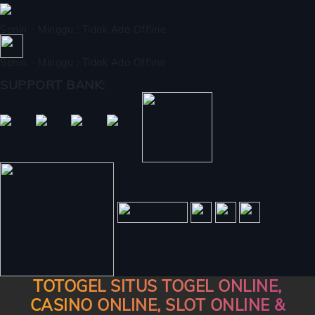
Senin - Minggu : Tidak Ada Offline
Senin - Minggu : Tidak Ada Offline
SUPPORT BANK:
TOTOGEL SITUS TOGEL ONLINE,
CASINO ONLINE, SLOT ONLINE &