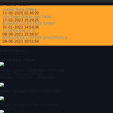
Berita Terakhir
Jadwal Bank Offline
11-05-2025 02:36:29
Info Togel Diskon Jam Tutup
17-02-2023 15:29:25
BONUS!!! LUCKY FREE SPIN!!!
31-01-2022 14:54:38
5 LUCKY BALLS !!!
08-06-2021 15:39:37
MEGA PRIZE LOTTERY JOWOPOOLS
08-06-2021 10:51:54
Latest
News
Jadwal Bank Offline
Senin - Jumat : 22:00 wib - 00:00 wib
Sabtu : Tidak ada Offline
Minggu : 00:00 wib - 05:00 wib
Senin - Minggu : 23:00 - 02:00 wib
Senin - Minggu 01:30 - 03:30 wib