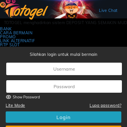
Live Chat
TOTOGEL menghadirkan sistem DEPOSIT YANG SEMAKIN MUDAH Deng
BANK
CARA BERMAIN
PROMO
LINK ALTERNATIF
RTP SLOT
Silahkan login untuk mulai bermain
Show Password
Lite Mode
Lupa password?
Login